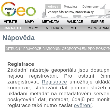
Adresy
Metadata
Dokumenty
H
VÍTEJTE
MAPY
METADATA
VALIDACE
INSPIRE
JAK NA TO
MAPY
METADATA
MOJE
MAPA STRÁN
Nápověda
Stručný průvodce Národním geoportálem pro poskyto
Registrace
Základní nástroje geoportálu jsou dostupné
nejsou registrováni. Pro ostatní či
zaregistrovat.
Registrace
umožňuje ukládá
kompozic, stahování dat pomocí
služeb 
ukládání metadat na metadatovém server
poskytování dat, metadat, údajů pro monit
registrace také nutno zaslat
ověření
.