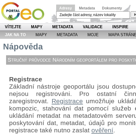
Adresy
Metadata
Dokumenty
H
VÍTEJTE
MAPY
METADATA
VALIDACE
INSPIRE
JAK NA TO
MAPY
METADATA
MOJE
MAPA STRÁN
Nápověda
Stručný průvodce Národním geoportálem pro poskyto
Registrace
Základní nástroje geoportálu jsou dostupné
nejsou registrováni. Pro ostatní či
zaregistrovat.
Registrace
umožňuje ukládá
kompozic, stahování dat pomocí
služeb 
ukládání metadat na metadatovém server
poskytování dat, metadat, údajů pro monit
registrace také nutno zaslat
ověření
.