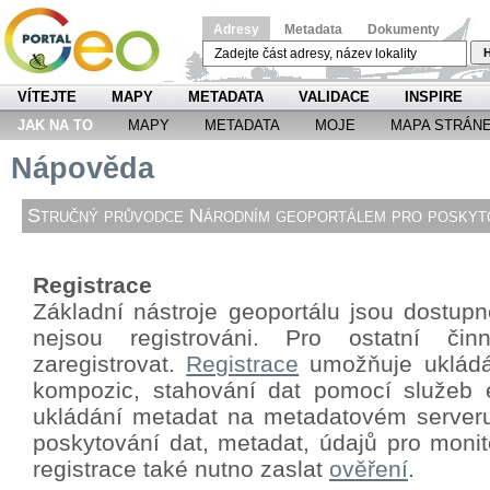
Adresy
Metadata
Dokumenty
H
VÍTEJTE
MAPY
METADATA
VALIDACE
INSPIRE
JAK NA TO
MAPY
METADATA
MOJE
MAPA STRÁN
Nápověda
Stručný průvodce Národním geoportálem pro poskyto
Registrace
Základní nástroje geoportálu jsou dostupné
nejsou registrováni. Pro ostatní či
zaregistrovat.
Registrace
umožňuje ukládá
kompozic, stahování dat pomocí
služeb 
ukládání metadat na metadatovém server
poskytování dat, metadat, údajů pro monit
registrace také nutno zaslat
ověření
.