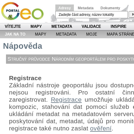
Adresy
Metadata
Dokumenty
H
VÍTEJTE
MAPY
METADATA
VALIDACE
INSPIRE
JAK NA TO
MAPY
METADATA
MOJE
MAPA STRÁN
Nápověda
Stručný průvodce Národním geoportálem pro poskyto
Registrace
Základní nástroje geoportálu jsou dostupné
nejsou registrováni. Pro ostatní či
zaregistrovat.
Registrace
umožňuje ukládá
kompozic, stahování dat pomocí
služeb 
ukládání metadat na metadatovém server
poskytování dat, metadat, údajů pro monit
registrace také nutno zaslat
ověření
.