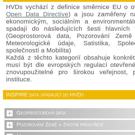
HVDs vychází z definice směrnice EU o o
Open Data Directive
) a jsou zaměřeny na
ekonomickým, sociálním a environment
spadají do následujících šesti hlavních 
(Geoprostorová data, Pozorování Země a
Meteorologické údaje, Satistika, Spole
společností a Mobilita)
Každá z těchto kategorií obsahuje konkrét
musí být dle evropských regulací otevřen
znovupoužitelné pro širokou veřejnost,
instituce.
INSPIRE data spadající do HVDs
Geoprostorová data
Pozorování Země a životní prostředí