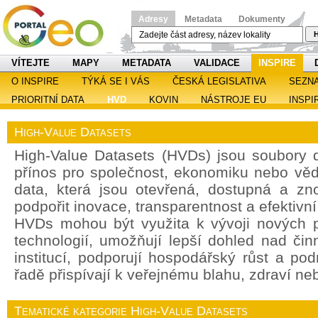
Adresy
Metadata
Dokumenty
H
VÍTEJTE
MAPY
METADATA
VALIDACE
INSPIRE
O INSPIRE
TÝKÁ SE I VÁS
ČESKÁ LEGISLATIVA
SEZN
PRIORITNÍ DATA
HVD
KOVIN
NÁSTROJE EU
INSPI
High-Value Datasets
High-Value Datasets (HVDs) jsou soubory d
přínos pro společnost, ekonomiku nebo věd
data, která jsou otevřená, dostupná a zn
podpořit inovace, transparentnost a efektivn
HVDs mohou být využita k vývoji nových p
technologií, umožňují lepší dohled nad čin
institucí, podporují hospodářský růst a po
řadě přispívají k veřejnému blahu, zdraví ne
Tematické kategorie High-Value Datasets