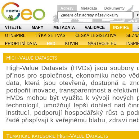
Adresy
Metadata
Dokumenty
H
VÍTEJTE
MAPY
METADATA
VALIDACE
INSPIRE
O INSPIRE
TÝKÁ SE I VÁS
ČESKÁ LEGISLATIVA
SEZN
PRIORITNÍ DATA
HVD
KOVIN
NÁSTROJE EU
INSPI
High-Value Datasets
High-Value Datasets (HVDs) jsou soubory d
přínos pro společnost, ekonomiku nebo věd
data, která jsou otevřená, dostupná a zn
podpořit inovace, transparentnost a efektivn
HVDs mohou být využita k vývoji nových p
technologií, umožňují lepší dohled nad čin
institucí, podporují hospodářský růst a po
řadě přispívají k veřejnému blahu, zdraví ne
Tematické kategorie High-Value Datasets