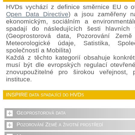
HVDs vychází z definice směrnice EU o o
Open Data Directive
) a jsou zaměřeny na
ekonomickým, sociálním a environment
spadají do následujících šesti hlavních 
(Geoprostorová data, Pozorování Země a
Meteorologické údaje, Satistika, Spole
společností a Mobilita)
Každá z těchto kategorií obsahuje konkrét
musí být dle evropských regulací otevřen
znovupoužitelné pro širokou veřejnost,
instituce.
INSPIRE data spadající do HVDs
Geoprostorová data
Pozorování Země a životní prostředí