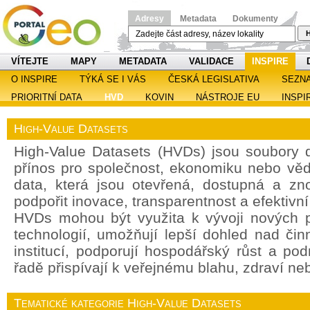
Adresy
Metadata
Dokumenty
H
VÍTEJTE
MAPY
METADATA
VALIDACE
INSPIRE
O INSPIRE
TÝKÁ SE I VÁS
ČESKÁ LEGISLATIVA
SEZN
PRIORITNÍ DATA
HVD
KOVIN
NÁSTROJE EU
INSPI
High-Value Datasets
High-Value Datasets (HVDs) jsou soubory d
přínos pro společnost, ekonomiku nebo věd
data, která jsou otevřená, dostupná a zn
podpořit inovace, transparentnost a efektivn
HVDs mohou být využita k vývoji nových p
technologií, umožňují lepší dohled nad čin
institucí, podporují hospodářský růst a po
řadě přispívají k veřejnému blahu, zdraví ne
Tematické kategorie High-Value Datasets