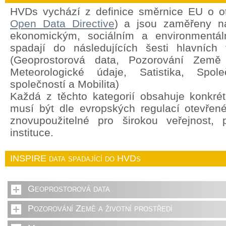
HVDs vychází z definice směrnice EU o o
Open Data Directive
) a jsou zaměřeny na
ekonomickým, sociálním a environment
spadají do následujících šesti hlavních 
(Geoprostorová data, Pozorování Země a
Meteorologické údaje, Satistika, Spole
společností a Mobilita)
Každá z těchto kategorií obsahuje konkrét
musí být dle evropských regulací otevřen
znovupoužitelné pro širokou veřejnost,
instituce.
INSPIRE data spadající do HVDs
Geoprostorová data
Pozorování Země a životní prostředí