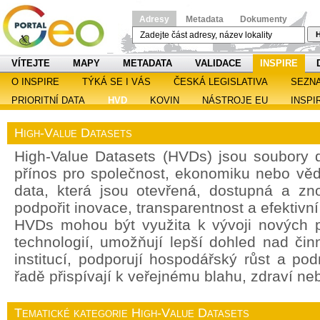
Adresy
Metadata
Dokumenty
H
VÍTEJTE
MAPY
METADATA
VALIDACE
INSPIRE
O INSPIRE
TÝKÁ SE I VÁS
ČESKÁ LEGISLATIVA
SEZN
PRIORITNÍ DATA
HVD
KOVIN
NÁSTROJE EU
INSPI
High-Value Datasets
High-Value Datasets (HVDs) jsou soubory d
přínos pro společnost, ekonomiku nebo věd
data, která jsou otevřená, dostupná a zn
podpořit inovace, transparentnost a efektivn
HVDs mohou být využita k vývoji nových p
technologií, umožňují lepší dohled nad čin
institucí, podporují hospodářský růst a po
řadě přispívají k veřejnému blahu, zdraví ne
Tematické kategorie High-Value Datasets