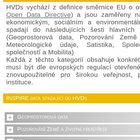
HVDs vychází z definice směrnice EU o o
Open Data Directive
) a jsou zaměřeny na
ekonomickým, sociálním a environment
spadají do následujících šesti hlavních 
(Geoprostorová data, Pozorování Země a
Meteorologické údaje, Satistika, Spole
společností a Mobilita)
Každá z těchto kategorií obsahuje konkrét
musí být dle evropských regulací otevřen
znovupoužitelné pro širokou veřejnost,
instituce.
INSPIRE data spadající do HVDs
Geoprostorová data
Pozorování Země a životní prostředí