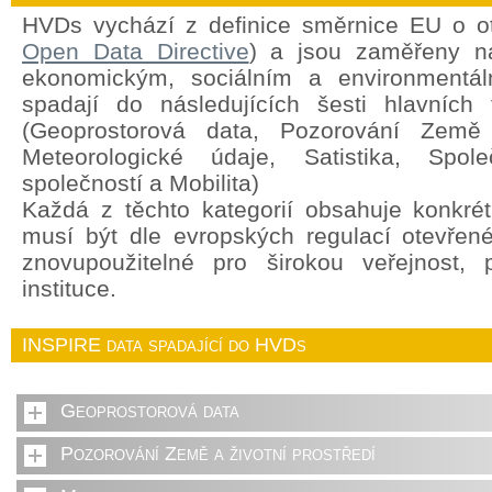
HVDs vychází z definice směrnice EU o o
Open Data Directive
) a jsou zaměřeny na
ekonomickým, sociálním a environment
spadají do následujících šesti hlavních 
(Geoprostorová data, Pozorování Země a
Meteorologické údaje, Satistika, Spole
společností a Mobilita)
Každá z těchto kategorií obsahuje konkrét
musí být dle evropských regulací otevřen
znovupoužitelné pro širokou veřejnost,
instituce.
INSPIRE data spadající do HVDs
Geoprostorová data
Pozorování Země a životní prostředí