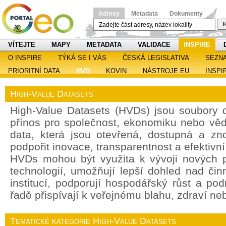
Adresy
Metadata
Dokumenty
H
VÍTEJTE
MAPY
METADATA
VALIDACE
INSPIRE
O INSPIRE
TÝKÁ SE I VÁS
ČESKÁ LEGISLATIVA
SEZN
PRIORITNÍ DATA
HVD
KOVIN
NÁSTROJE EU
INSPI
High-Value Datasets
High-Value Datasets (HVDs) jsou soubory d
přínos pro společnost, ekonomiku nebo věd
data, která jsou otevřená, dostupná a zn
podpořit inovace, transparentnost a efektivn
HVDs mohou být využita k vývoji nových p
technologií, umožňují lepší dohled nad čin
institucí, podporují hospodářský růst a po
řadě přispívají k veřejnému blahu, zdraví ne
Tematické kategorie High-Value Datasets