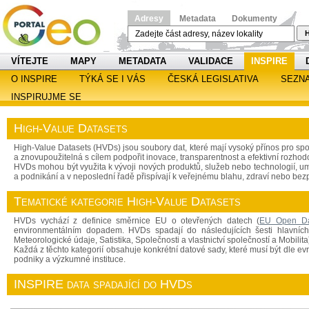
Adresy
Metadata
Dokumenty
H
VÍTEJTE
MAPY
METADATA
VALIDACE
INSPIRE
O INSPIRE
TÝKÁ SE I VÁS
ČESKÁ LEGISLATIVA
SEZN
INSPIRUJME SE
High-Value Datasets
High-Value Datasets (HVDs) jsou soubory dat, které mají vysoký přínos pro sp
a znovupoužitelná s cílem podpořit inovace, transparentnost a efektivní rozhod
HVDs mohou být využita k vývoji nových produktů, služeb nebo technologií, umo
a podnikání a v neposlední řadě přispívají k veřejnému blahu, zdraví nebo bez
Tematické kategorie High-Value Datasets
HVDs vychází z definice směrnice EU o otevřených datech (
EU Open Dat
environmentálním dopadem. HVDs spadají do následujících šesti hlavních 
Meteorologické údaje, Satistika, Společnosti a vlastnictví společností a Mobilita
Každá z těchto kategorií obsahuje konkrétní datové sady, které musí být dle e
podniky a výzkumné instituce.
INSPIRE data spadající do HVDs