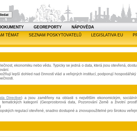
ledat
DOKUMENTY
GEOREPORTY
NÁPOVĚDA
AM TÉMAT
SEZNAM POSKYTOVATELŮ
LEGISLATIVA EU
P
olečnost, ekonomiku nebo vědu. Typicky se jedná o data, která jsou otevřená, dost
ování.
žňují lepší dohled nad činností vlád a veřejných institucí, podporují hospodářský 
pečnosti.
a Directive
) a jsou zaměřeny na oblasti s největším ekonomickým, sociáln
tematických kategorií (Geoprostorová data, Pozorování Země a životní prostř
)
vropských regulací otevřené, snadno dostupné a znovupoužitelné pro širokou veřejn