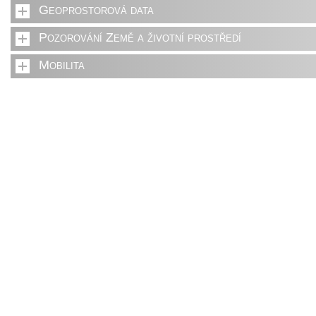
Geoprostorová data
Pozorování Země a životní prostředí
Mobilita