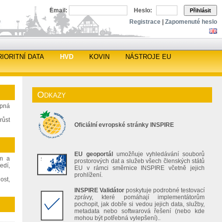
Email:
Heslo:
Přihlásit
Registrace
|
Zapomenuté heslo
RIORITNÍ DATA
HVD
KOVIN
NÁSTROJE EU
Odkazy
upná
růst
Oficiální evropské stránky INSPIRE
EU geoportál
umožňuje vyhledávání souborů
ím a
prostorových dat a služeb všech členských států
edí,
EU v rámci směrnice INSPIRE včetně jejich
prohlížení.
ost,
INSPIRE Validátor
poskytuje podrobné testovací
zprávy, které pomáhají implementátorům
pochopit, jak dobře si vedou jejich data, služby,
metadata nebo softwarová řešení (nebo kde
mohou být potřebná vylepšení)..