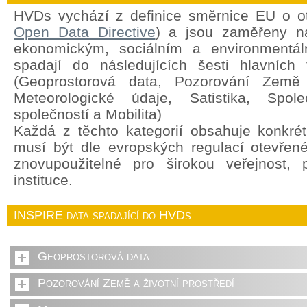
HVDs vychází z definice směrnice EU o o
Open Data Directive
) a jsou zaměřeny na
ekonomickým, sociálním a environment
spadají do následujících šesti hlavních 
(Geoprostorová data, Pozorování Země a
Meteorologické údaje, Satistika, Spole
společností a Mobilita)
Každá z těchto kategorií obsahuje konkrét
musí být dle evropských regulací otevřen
znovupoužitelné pro širokou veřejnost,
instituce.
INSPIRE data spadající do HVDs
Geoprostorová data
Pozorování Země a životní prostředí