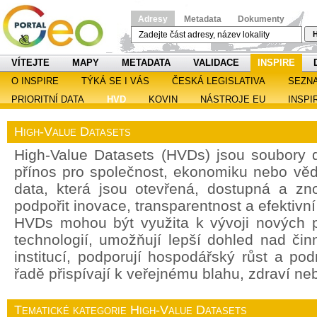
Adresy
Metadata
Dokumenty
H
VÍTEJTE
MAPY
METADATA
VALIDACE
INSPIRE
O INSPIRE
TÝKÁ SE I VÁS
ČESKÁ LEGISLATIVA
SEZN
PRIORITNÍ DATA
HVD
KOVIN
NÁSTROJE EU
INSPI
High-Value Datasets
High-Value Datasets (HVDs) jsou soubory d
přínos pro společnost, ekonomiku nebo věd
data, která jsou otevřená, dostupná a zn
podpořit inovace, transparentnost a efektivn
HVDs mohou být využita k vývoji nových p
technologií, umožňují lepší dohled nad čin
institucí, podporují hospodářský růst a po
řadě přispívají k veřejnému blahu, zdraví ne
Tematické kategorie High-Value Datasets