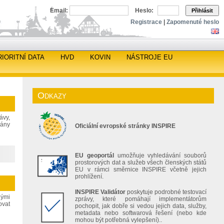
Email:
Heslo:
Přihlásit
Registrace
|
Zapomenuté heslo
RIORITNÍ DATA
HVD
KOVIN
NÁSTROJE EU
Odkazy
ávy,
gány
Oficiální evropské stránky INSPIRE
EU geoportál
umožňuje vyhledávání souborů
prostorových dat a služeb všech členských států
EU v rámci směrnice INSPIRE včetně jejich
prohlížení.
INSPIRE Validátor
poskytuje podrobné testovací
nými
zprávy, které pomáhají implementátorům
ovat
pochopit, jak dobře si vedou jejich data, služby,
metadata nebo softwarová řešení (nebo kde
mohou být potřebná vylepšení)..