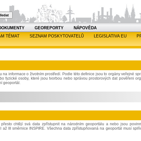
ledat
DOKUMENTY
GEOREPORTY
NÁPOVĚDA
AM TÉMAT
SEZNAM POSKYTOVATELŮ
LEGISLATIVA EU
P
 na informace o životním prostředí. Podle této definice jsou to orgány veřejné spr
ebo fyzické osoby, které jsou tvorbou nebo správou prostorových dat pověřeni or
ní geoportál.
a přesto chtějí svá data zpřístupnit na národním geoportálu a nebo jsou povin
loh I až III směrnice INSPIRE. Všechna data zpřístupňovaná na geoportál musí splň