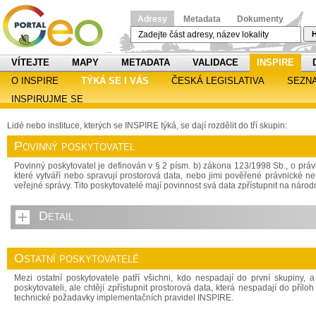
Adresy
Metadata
Dokumenty
H
VÍTEJTE
MAPY
METADATA
VALIDACE
INSPIRE
O INSPIRE
TÝKÁ SE I VÁS
ČESKÁ LEGISLATIVA
SEZN
INSPIRUJME SE
Lidé nebo instituce, kterých se INSPIRE týká, se dají rozdělit do tří skupin:
Povinný poskytovatel
Povinný poskytovatel je definován v § 2 písm. b) zákona 123/1998 Sb., o právu
které vytváří nebo spravují prostorová data, nebo jimi pověřené právnické n
veřejné správy. Tito poskytovatelé mají povinnost svá data zpřístupnit na národ
Detail
Ostatní poskytovatelé
Mezi ostatní poskytovatele patří všichni, kdo nespadají do první skupiny, 
poskytovateli, ale chtějí zpřístupnit prostorová data, která nespadají do pří
technické požadavky implementačních pravidel INSPIRE.