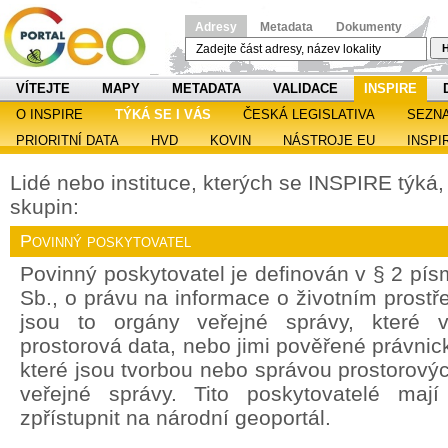
Adresy
Metadata
Dokumenty
H
VÍTEJTE
MAPY
METADATA
VALIDACE
INSPIRE
O INSPIRE
TÝKÁ SE I VÁS
ČESKÁ LEGISLATIVA
SEZN
PRIORITNÍ DATA
HVD
KOVIN
NÁSTROJE EU
INSPI
Lidé nebo instituce, kterých se INSPIRE týká, s
skupin:
Povinný poskytovatel
Povinný poskytovatel je definován v § 2 pí
Sb., o právu na informace o životním prostře
jsou to orgány veřejné správy, které v
prostorová data, nebo jimi pověřené právnic
které jsou tvorbou nebo správou prostorový
veřejné správy. Tito poskytovatelé maj
zpřístupnit na národní geoportál.