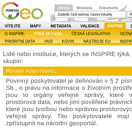
Adresy
Metadata
Dokumenty
H
VÍTEJTE
MAPY
METADATA
VALIDACE
INSPIRE
O INSPIRE
TÝKÁ SE I VÁS
ČESKÁ LEGISLATIVA
SEZN
PRIORITNÍ DATA
HVD
KOVIN
NÁSTROJE EU
INSPI
Lidé nebo instituce, kterých se INSPIRE týká, s
skupin:
Povinný poskytovatel
Povinný poskytovatel je definován v § 2 pí
Sb., o právu na informace o životním prostře
jsou to orgány veřejné správy, které v
prostorová data, nebo jimi pověřené právnic
které jsou tvorbou nebo správou prostorový
veřejné správy. Tito poskytovatelé maj
zpřístupnit na národní geoportál.