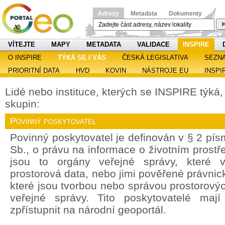
Adresy
Metadata
Dokumenty
H
VÍTEJTE
MAPY
METADATA
VALIDACE
INSPIRE
O INSPIRE
TÝKÁ SE I VÁS
ČESKÁ LEGISLATIVA
SEZN
PRIORITNÍ DATA
HVD
KOVIN
NÁSTROJE EU
INSPI
Lidé nebo instituce, kterých se INSPIRE týká, s
skupin:
Povinný poskytovatel
Povinný poskytovatel je definován v § 2 pí
Sb., o právu na informace o životním prostře
jsou to orgány veřejné správy, které v
prostorová data, nebo jimi pověřené právnic
které jsou tvorbou nebo správou prostorový
veřejné správy. Tito poskytovatelé maj
zpřístupnit na národní geoportál.