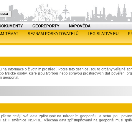
ledat
DOKUMENTY
GEOREPORTY
NÁPOVĚDA
AM TÉMAT
SEZNAM POSKYTOVATELŮ
LEGISLATIVA EU
P
 na informace o životním prostředí. Podle této definice jsou to orgány veřejné spr
ebo fyzické osoby, které jsou tvorbou nebo správou prostorových dat pověřeni or
ní geoportál.
a přesto chtějí svá data zpřístupnit na národním geoportálu a nebo jsou povin
loh I až III směrnice INSPIRE. Všechna data zpřístupňovaná na geoportál musí splň