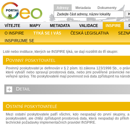
Adresy
Metadata
Dokumenty
H
VÍTEJTE
MAPY
METADATA
VALIDACE
INSPIRE
O INSPIRE
TÝKÁ SE I VÁS
ČESKÁ LEGISLATIVA
SEZN
INSPIRUJME SE
Lidé nebo instituce, kterých se INSPIRE týká, se dají rozdělit do tří skupin:
Povinný poskytovatel
Povinný poskytovatel je definován v § 2 písm. b) zákona 123/1998 Sb., o právu
které vytváří nebo spravují prostorová data, nebo jimi pověřené právnické n
veřejné správy. Tito poskytovatelé mají povinnost svá data zpřístupnit na národ
Detail
Ostatní poskytovatelé
Mezi ostatní poskytovatele patří všichni, kdo nespadají do první skupiny, 
poskytovateli, ale chtějí zpřístupnit prostorová data, která nespadají do pří
technické požadavky implementačních pravidel INSPIRE.