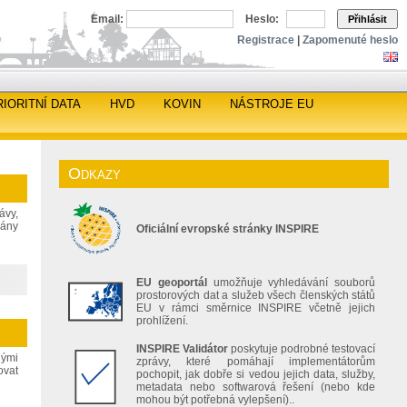
Email:
Heslo:
Přihlásit
Registrace
|
Zapomenuté heslo
RIORITNÍ DATA
HVD
KOVIN
NÁSTROJE EU
Odkazy
ávy,
gány
Oficiální evropské stránky INSPIRE
EU geoportál
umožňuje vyhledávání souborů
prostorových dat a služeb všech členských států
EU v rámci směrnice INSPIRE včetně jejich
prohlížení.
INSPIRE Validátor
poskytuje podrobné testovací
nými
zprávy, které pomáhají implementátorům
ovat
pochopit, jak dobře si vedou jejich data, služby,
metadata nebo softwarová řešení (nebo kde
mohou být potřebná vylepšení)..