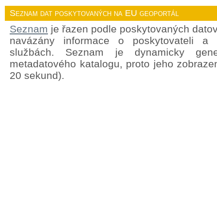
Seznam dat poskytovaných na EU geoportál
Seznam
je řazen podle poskytovaných datov
navázány informace o poskytovateli a
službách. Seznam je dynamicky gene
metadatového katalogu, proto jeho zobrazen
20 sekund).