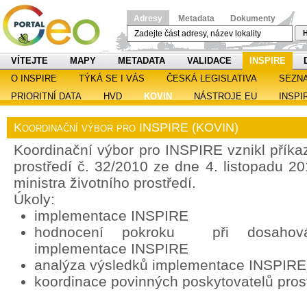
Adresy
Metadata
Dokumenty
H
VÍTEJTE
MAPY
METADATA
VALIDACE
INSPIRE
O INSPIRE
TÝKÁ SE I VÁS
ČESKÁ LEGISLATIVA
SEZN
PRIORITNÍ DATA
HVD
KOVIN
NÁSTROJE EU
INSPI
Koordinační výbor pro INSPIRE (KOVIN)
Koordinační výbor pro INSPIRE vznikl příka
prostředí č. 32/2010 ze dne 4. listopadu 2
ministra životního prostředí.
Úkoly:
implementace INSPIRE
hodnocení pokroku při dosahován
implementace INSPIRE
analýza výsledků implementace INSPIRE
koordinace povinných poskytovatelů pros