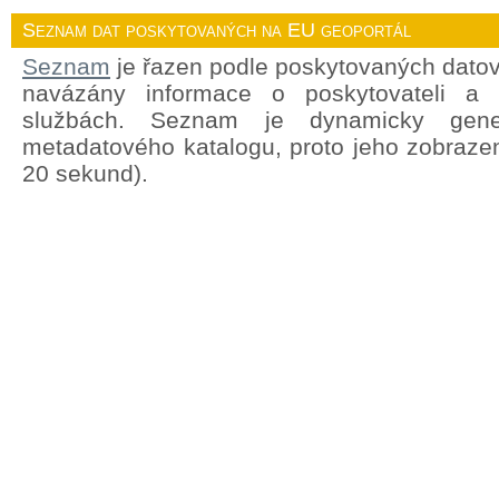
Seznam dat poskytovaných na EU geoportál
Seznam
je řazen podle poskytovaných datov
navázány informace o poskytovateli a
službách. Seznam je dynamicky gene
metadatového katalogu, proto jeho zobrazen
20 sekund).