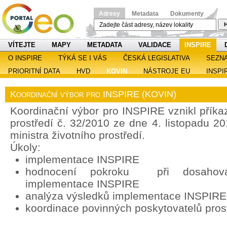
Adresy
Metadata
Dokumenty
H
VÍTEJTE
MAPY
METADATA
VALIDACE
INSPIRE
O INSPIRE
TÝKÁ SE I VÁS
ČESKÁ LEGISLATIVA
SEZN
PRIORITNÍ DATA
HVD
KOVIN
NÁSTROJE EU
INSPI
Koordinační výbor pro INSPIRE (KOVIN)
Koordinační výbor pro INSPIRE vznikl příka
prostředí č. 32/2010 ze dne 4. listopadu 2
ministra životního prostředí.
Úkoly:
implementace INSPIRE
hodnocení pokroku při dosahován
implementace INSPIRE
analýza výsledků implementace INSPIRE
koordinace povinných poskytovatelů pros