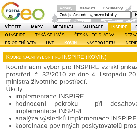
Adresy
Metadata
Dokumenty
H
VÍTEJTE
MAPY
METADATA
VALIDACE
INSPIRE
O INSPIRE
TÝKÁ SE I VÁS
ČESKÁ LEGISLATIVA
SEZN
PRIORITNÍ DATA
HVD
KOVIN
NÁSTROJE EU
INSPI
Koordinační výbor pro INSPIRE (KOVIN)
Koordinační výbor pro INSPIRE vznikl příka
prostředí č. 32/2010 ze dne 4. listopadu 2
ministra životního prostředí.
Úkoly:
implementace INSPIRE
hodnocení pokroku při dosahován
implementace INSPIRE
analýza výsledků implementace INSPIRE
koordinace povinných poskytovatelů pros