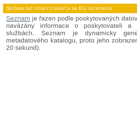
Seznam dat poskytovaných na EU geoportál
Seznam
je řazen podle poskytovaných datov
navázány informace o poskytovateli a
službách. Seznam je dynamicky gene
metadatového katalogu, proto jeho zobrazen
20 sekund).