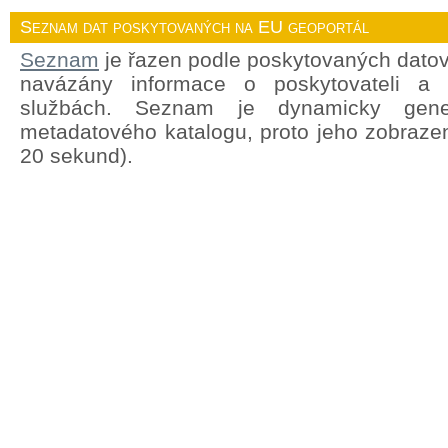
Seznam dat poskytovaných na EU geoportál
Seznam
je řazen podle poskytovaných datov
navázány informace o poskytovateli a
službách. Seznam je dynamicky gene
metadatového katalogu, proto jeho zobrazen
20 sekund).