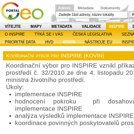
Adresy
Metadata
Dokumenty
H
VÍTEJTE
MAPY
METADATA
VALIDACE
INSPIRE
O INSPIRE
TÝKÁ SE I VÁS
ČESKÁ LEGISLATIVA
SEZN
PRIORITNÍ DATA
HVD
KOVIN
NÁSTROJE EU
INSPI
Koordinační výbor pro INSPIRE (KOVIN)
Koordinační výbor pro INSPIRE vznikl příka
prostředí č. 32/2010 ze dne 4. listopadu 2
ministra životního prostředí.
Úkoly:
implementace INSPIRE
hodnocení pokroku při dosahován
implementace INSPIRE
analýza výsledků implementace INSPIRE
koordinace povinných poskytovatelů pros