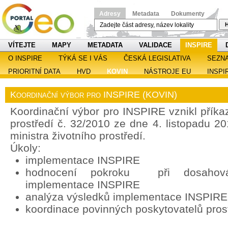
Adresy
Metadata
Dokumenty
H
VÍTEJTE
MAPY
METADATA
VALIDACE
INSPIRE
O INSPIRE
TÝKÁ SE I VÁS
ČESKÁ LEGISLATIVA
SEZN
PRIORITNÍ DATA
HVD
KOVIN
NÁSTROJE EU
INSPI
Koordinační výbor pro INSPIRE (KOVIN)
Koordinační výbor pro INSPIRE vznikl příka
prostředí č. 32/2010 ze dne 4. listopadu 2
ministra životního prostředí.
Úkoly:
implementace INSPIRE
hodnocení pokroku při dosahován
implementace INSPIRE
analýza výsledků implementace INSPIRE
koordinace povinných poskytovatelů pros