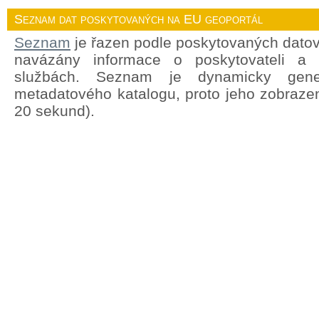
Seznam dat poskytovaných na EU geoportál
Seznam
je řazen podle poskytovaných datov
navázány informace o poskytovateli a
službách. Seznam je dynamicky gene
metadatového katalogu, proto jeho zobrazen
20 sekund).