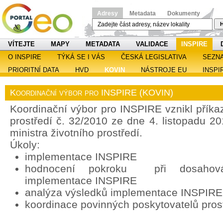
Adresy
Metadata
Dokumenty
H
VÍTEJTE
MAPY
METADATA
VALIDACE
INSPIRE
O INSPIRE
TÝKÁ SE I VÁS
ČESKÁ LEGISLATIVA
SEZN
PRIORITNÍ DATA
HVD
KOVIN
NÁSTROJE EU
INSPI
Koordinační výbor pro INSPIRE (KOVIN)
Koordinační výbor pro INSPIRE vznikl příka
prostředí č. 32/2010 ze dne 4. listopadu 2
ministra životního prostředí.
Úkoly:
implementace INSPIRE
hodnocení pokroku při dosahován
implementace INSPIRE
analýza výsledků implementace INSPIRE
koordinace povinných poskytovatelů pros