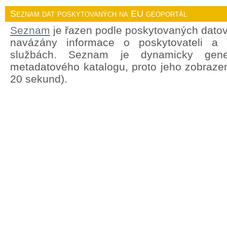
Seznam dat poskytovaných na EU geoportál
Seznam
je řazen podle poskytovaných datov
navázány informace o poskytovateli a
službách. Seznam je dynamicky gene
metadatového katalogu, proto jeho zobrazen
20 sekund).