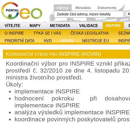
Adresy
Metadata
Dokumenty
H
VÍTEJTE
MAPY
METADATA
VALIDACE
INSPIRE
O INSPIRE
TÝKÁ SE I VÁS
ČESKÁ LEGISLATIVA
SEZN
PRIORITNÍ DATA
HVD
KOVIN
NÁSTROJE EU
INSPI
Koordinační výbor pro INSPIRE (KOVIN)
Koordinační výbor pro INSPIRE vznikl příka
prostředí č. 32/2010 ze dne 4. listopadu 2
ministra životního prostředí.
Úkoly:
implementace INSPIRE
hodnocení pokroku při dosahován
implementace INSPIRE
analýza výsledků implementace INSPIRE
koordinace povinných poskytovatelů pros