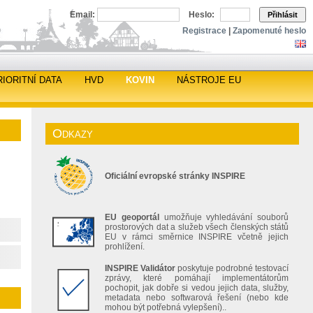
Email:
Heslo:
Přihlásit
Registrace
|
Zapomenuté heslo
RIORITNÍ DATA
HVD
KOVIN
NÁSTROJE EU
Odkazy
Oficiální evropské stránky INSPIRE
EU geoportál
umožňuje vyhledávání souborů
prostorových dat a služeb všech členských států
EU v rámci směrnice INSPIRE včetně jejich
prohlížení.
INSPIRE Validátor
poskytuje podrobné testovací
zprávy, které pomáhají implementátorům
pochopit, jak dobře si vedou jejich data, služby,
metadata nebo softwarová řešení (nebo kde
mohou být potřebná vylepšení)..