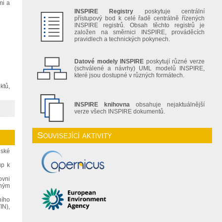
mi a
INSPIRE Registry
poskytuje centrální
přístupový bod k celé řadě centrálně řízených
INSPIRE registrů. Obsah těchto registrů je
založen na směrnici INSPIRE, prováděcích
pravidlech a technických pokynech.
Datové modely INSPIRE
poskytují různé verze
(schválené a návrhy) UML modelů INSPIRE,
které jsou dostupné v různých formátech.
ktů,
INSPIRE knihovna
obsahuje nejaktuálnější
verze všech INSPIRE dokumentů.
Související aktivity
eské
up k
ovni
dným
ního
IN),