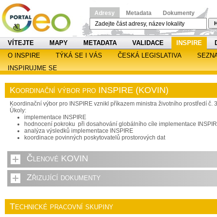
Adresy
Metadata
Dokumenty
H
VÍTEJTE
MAPY
METADATA
VALIDACE
INSPIRE
O INSPIRE
TÝKÁ SE I VÁS
ČESKÁ LEGISLATIVA
SEZN
INSPIRUJME SE
Koordinační výbor pro INSPIRE (KOVIN)
Koordinační výbor pro INSPIRE vznikl příkazem ministra životního prostředí č. 
Úkoly:
implementace INSPIRE
hodnocení pokroku při dosahování globálního cíle implementace INSPI
analýza výsledků implementace INSPIRE
koordinace povinných poskytovatelů prostorových dat
Členové KOVIN
Zřizující dokumenty
Technické pracovní skupiny