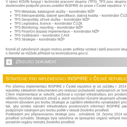
V rámci KOVIN fungují i technické pracovní skupiny (TPS). TPS jsou skupin
zkušenostmi podpořili proces uvádění INSPIRE do praxe v České republice. V 
TPS Metadata, katalogové služby – koordinátor MŽP
TPS Interoperabilita, datové specifikace, datová kvalita – koordinátor ČÚ
TPS Geoportály, síťové služby – koordinátor MŽP
TPS Legislativa, licence – koordinátor ČÚZK
TPS Monitoring, reporting – koordinátor MŽP
TPS Finanční dopady implementace – koordinátor MŽP
TPS Vzdělávání – koordinátor CAGI
TPS Strategie – koordinátor MŽP
Kromě již vytvořených skupin mohou podle potřeby vznikat i další pracovní sk
o členství se můžete přihlásit na kovin(at)cenia.gov.cz.
Zřizující dokument
Strategie pro implementaci INSPIRE v České republi
Pro účelnou implementaci INSPIRE v České republice je od začátku r. 2014 
republiky základním dokumentem pro realizaci požadavků vyplývajících ze Sm
Cílem implementace je vytvořit, udržovat a rozvíjet infrastrukturu pro prost
většímu množství datových zdrojů a jejich využívání různými skupinami uživate
Hlavním důvodem pro tvorbu Strategie je zajištění efektivního vynakládání pro
tak, aby vznikla národní infrastruktura prostorových informací INSPIRE jak
podpůrným nástrojem pro tvorbu politik v oblasti životního prostředí.
Podkladem pro připravovanou strategii jsou , schválené 18. června 2014 ved
prostředí schválilo. Strategie byla vytvořena ve spolupráci orgánů veřejné
poradním orgánu ministra životního prostředí.