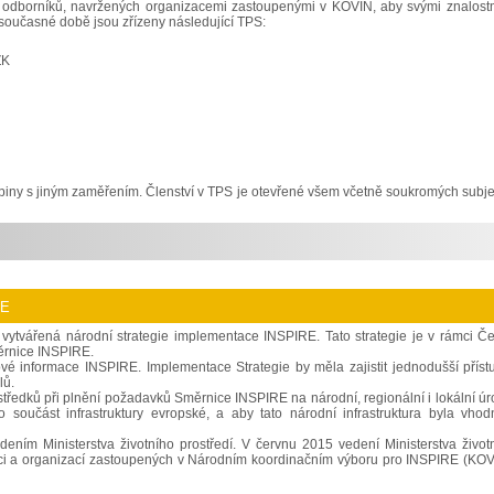
y odborníků, navržených organizacemi zastoupenými v KOVIN, aby svými znalost
současné době jsou zřízeny následující TPS:
ZK
upiny s jiným zaměřením. Členství v TPS je otevřené všem včetně soukromých subje
ce
vytvářená národní strategie implementace INSPIRE. Tato strategie je v rámci Č
ěrnice INSPIRE.
orové informace INSPIRE. Implementace Strategie by měla zajistit jednodušší příst
lů.
středků při plnění požadavků Směrnice INSPIRE na národní, regionální i lokální úr
o součást infrastruktury evropské, a aby tato národní infrastruktura byla vho
ením Ministerstva životního prostředí. V červnu 2015 vedení Ministerstva život
 moci a organizací zastoupených v Národním koordinačním výboru pro INSPIRE (KOV