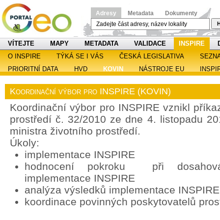
Adresy
Metadata
Dokumenty
H
VÍTEJTE
MAPY
METADATA
VALIDACE
INSPIRE
O INSPIRE
TÝKÁ SE I VÁS
ČESKÁ LEGISLATIVA
SEZN
PRIORITNÍ DATA
HVD
KOVIN
NÁSTROJE EU
INSPI
Koordinační výbor pro INSPIRE (KOVIN)
Koordinační výbor pro INSPIRE vznikl příka
prostředí č. 32/2010 ze dne 4. listopadu 2
ministra životního prostředí.
Úkoly:
implementace INSPIRE
hodnocení pokroku při dosahován
implementace INSPIRE
analýza výsledků implementace INSPIRE
koordinace povinných poskytovatelů pros