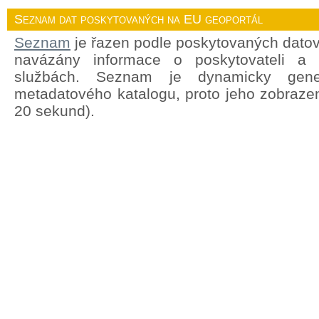
Seznam dat poskytovaných na EU geoportál
Seznam
je řazen podle poskytovaných datov
navázány informace o poskytovateli a
službách. Seznam je dynamicky gene
metadatového katalogu, proto jeho zobrazen
20 sekund).