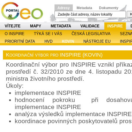
Adresy
Metadata
Dokumenty
H
VÍTEJTE
MAPY
METADATA
VALIDACE
INSPIRE
O INSPIRE
TÝKÁ SE I VÁS
ČESKÁ LEGISLATIVA
SEZN
PRIORITNÍ DATA
HVD
KOVIN
NÁSTROJE EU
INSPI
Koordinační výbor pro INSPIRE (KOVIN)
Koordinační výbor pro INSPIRE vznikl příka
prostředí č. 32/2010 ze dne 4. listopadu 2
ministra životního prostředí.
Úkoly:
implementace INSPIRE
hodnocení pokroku při dosahován
implementace INSPIRE
analýza výsledků implementace INSPIRE
koordinace povinných poskytovatelů pros