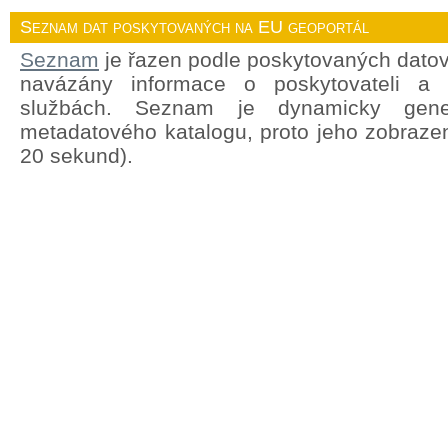
Seznam dat poskytovaných na EU geoportál
Seznam
je řazen podle poskytovaných datov
navázány informace o poskytovateli a
službách. Seznam je dynamicky gene
metadatového katalogu, proto jeho zobrazen
20 sekund).