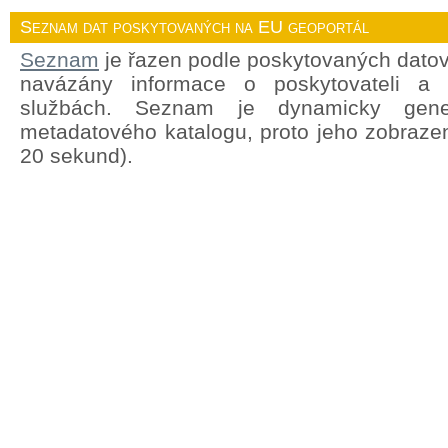
Seznam dat poskytovaných na EU geoportál
Seznam
je řazen podle poskytovaných datov
navázány informace o poskytovateli a
službách. Seznam je dynamicky gene
metadatového katalogu, proto jeho zobrazen
20 sekund).