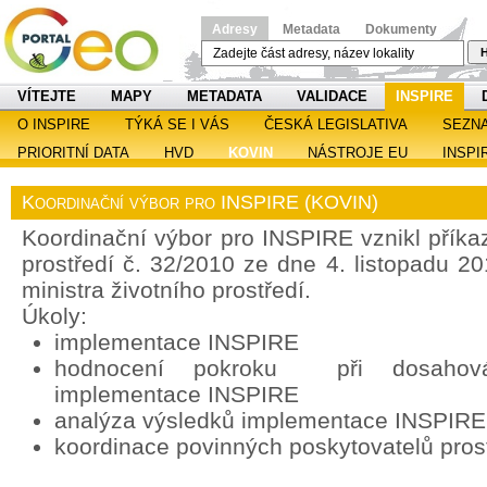
Adresy
Metadata
Dokumenty
H
VÍTEJTE
MAPY
METADATA
VALIDACE
INSPIRE
O INSPIRE
TÝKÁ SE I VÁS
ČESKÁ LEGISLATIVA
SEZN
PRIORITNÍ DATA
HVD
KOVIN
NÁSTROJE EU
INSPI
Koordinační výbor pro INSPIRE (KOVIN)
Koordinační výbor pro INSPIRE vznikl příka
prostředí č. 32/2010 ze dne 4. listopadu 2
ministra životního prostředí.
Úkoly:
implementace INSPIRE
hodnocení pokroku při dosahován
implementace INSPIRE
analýza výsledků implementace INSPIRE
koordinace povinných poskytovatelů pros