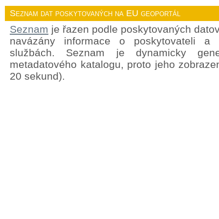
Seznam dat poskytovaných na EU geoportál
Seznam
je řazen podle poskytovaných datov
navázány informace o poskytovateli a
službách. Seznam je dynamicky gene
metadatového katalogu, proto jeho zobrazen
20 sekund).