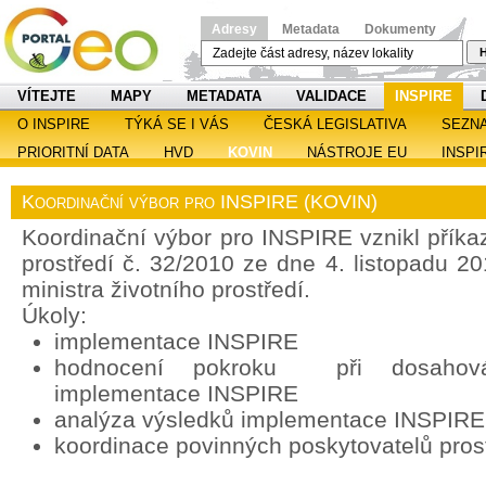
Adresy
Metadata
Dokumenty
H
VÍTEJTE
MAPY
METADATA
VALIDACE
INSPIRE
O INSPIRE
TÝKÁ SE I VÁS
ČESKÁ LEGISLATIVA
SEZN
PRIORITNÍ DATA
HVD
KOVIN
NÁSTROJE EU
INSPI
Koordinační výbor pro INSPIRE (KOVIN)
Koordinační výbor pro INSPIRE vznikl příka
prostředí č. 32/2010 ze dne 4. listopadu 2
ministra životního prostředí.
Úkoly:
implementace INSPIRE
hodnocení pokroku při dosahován
implementace INSPIRE
analýza výsledků implementace INSPIRE
koordinace povinných poskytovatelů pros