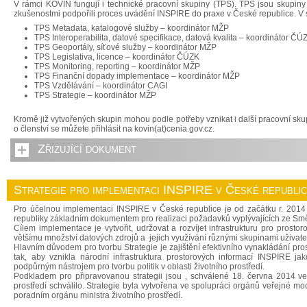
V rámci KOVIN fungují i technické pracovní skupiny (TPS). TPS jsou skupin
zkušenostmi podpořili proces uvádění INSPIRE do praxe v České republice. V 
TPS Metadata, katalogové služby – koordinátor MŽP
TPS Interoperabilita, datové specifikace, datová kvalita – koordinátor ČÚ
TPS Geoportály, síťové služby – koordinátor MŽP
TPS Legislativa, licence – koordinátor ČÚZK
TPS Monitoring, reporting – koordinátor MŽP
TPS Finanční dopady implementace – koordinátor MŽP
TPS Vzdělávání – koordinátor CAGI
TPS Strategie – koordinátor MŽP
Kromě již vytvořených skupin mohou podle potřeby vznikat i další pracovní sk
o členství se můžete přihlásit na kovin(at)cenia.gov.cz.
Zřizující dokument
Strategie pro implementaci INSPIRE v České republi
Pro účelnou implementaci INSPIRE v České republice je od začátku r. 2014 
republiky základním dokumentem pro realizaci požadavků vyplývajících ze Sm
Cílem implementace je vytvořit, udržovat a rozvíjet infrastrukturu pro prost
většímu množství datových zdrojů a jejich využívání různými skupinami uživate
Hlavním důvodem pro tvorbu Strategie je zajištění efektivního vynakládání pro
tak, aby vznikla národní infrastruktura prostorových informací INSPIRE jak
podpůrným nástrojem pro tvorbu politik v oblasti životního prostředí.
Podkladem pro připravovanou strategii jsou , schválené 18. června 2014 ved
prostředí schválilo. Strategie byla vytvořena ve spolupráci orgánů veřejné
poradním orgánu ministra životního prostředí.