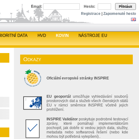
Email:
Heslo:
Přihlásit
Registrace
|
Zapomenuté heslo
RIORITNÍ DATA
HVD
KOVIN
NÁSTROJE EU
Odkazy
Oficiální evropské stránky INSPIRE
EU geoportál
umožňuje vyhledávání souborů
prostorových dat a služeb všech členských států
EU v rámci směrnice INSPIRE včetně jejich
prohlížení.
INSPIRE Validátor
poskytuje podrobné testovací
zprávy, které pomáhají implementátorům
pochopit, jak dobře si vedou jejich data, služby,
metadata nebo softwarová řešení (nebo kde
mohou být potřebná vylepšení)..