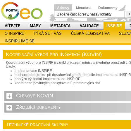
Adresy
Metadata
Dokumenty
H
VÍTEJTE
MAPY
METADATA
VALIDACE
INSPIRE
O INSPIRE
TÝKÁ SE I VÁS
ČESKÁ LEGISLATIVA
SEZN
INSPIRUJME SE
Koordinační výbor pro INSPIRE (KOVIN)
Koordinační výbor pro INSPIRE vznikl příkazem ministra životního prostředí č. 
Úkoly:
implementace INSPIRE
hodnocení pokroku při dosahování globálního cíle implementace INSPI
analýza výsledků implementace INSPIRE
koordinace povinných poskytovatelů prostorových dat
Členové KOVIN
Zřizující dokumenty
Technické pracovní skupiny