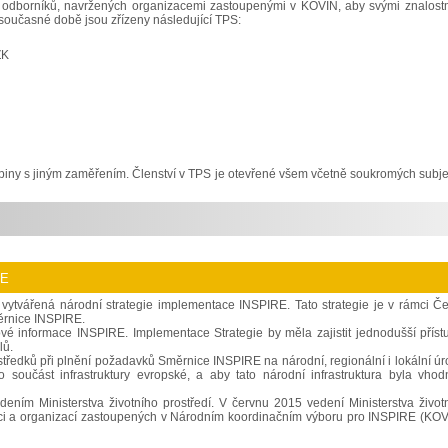
y odborníků, navržených organizacemi zastoupenými v KOVIN, aby svými znalost
současné době jsou zřízeny následující TPS:
ZK
upiny s jiným zaměřením. Členství v TPS je otevřené všem včetně soukromých subje
ce
vytvářená národní strategie implementace INSPIRE. Tato strategie je v rámci Č
ěrnice INSPIRE.
orové informace INSPIRE. Implementace Strategie by měla zajistit jednodušší příst
lů.
středků při plnění požadavků Směrnice INSPIRE na národní, regionální i lokální úr
o součást infrastruktury evropské, a aby tato národní infrastruktura byla vho
ením Ministerstva životního prostředí. V červnu 2015 vedení Ministerstva život
 moci a organizací zastoupených v Národním koordinačním výboru pro INSPIRE (KOV