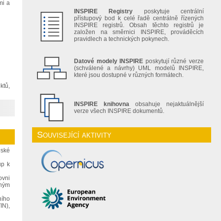
mi a
INSPIRE Registry
poskytuje centrální
přístupový bod k celé řadě centrálně řízených
INSPIRE registrů. Obsah těchto registrů je
založen na směrnici INSPIRE, prováděcích
pravidlech a technických pokynech.
Datové modely INSPIRE
poskytují různé verze
(schválené a návrhy) UML modelů INSPIRE,
které jsou dostupné v různých formátech.
ktů,
INSPIRE knihovna
obsahuje nejaktuálnější
verze všech INSPIRE dokumentů.
Související aktivity
eské
up k
ovni
dným
ního
IN),