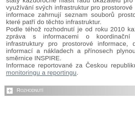
státy každoročně hlásit řadu ukazatelů pro
využívání svých infrastruktur pro prostorové
informace zahrnují seznam souborů prosto
které patří do těchto infrastruktur.
Podle téhož rozhodnutí je od roku 2010 kaž
zpráva s informacemi o koordinační s
infrastruktury pro prostorové informace,
informací a nákladech a přínosech plyno
směrnice INSPIRE.
Informace reportované za Českou republi
monitoringu a reportingu
.
Rozhodnutí