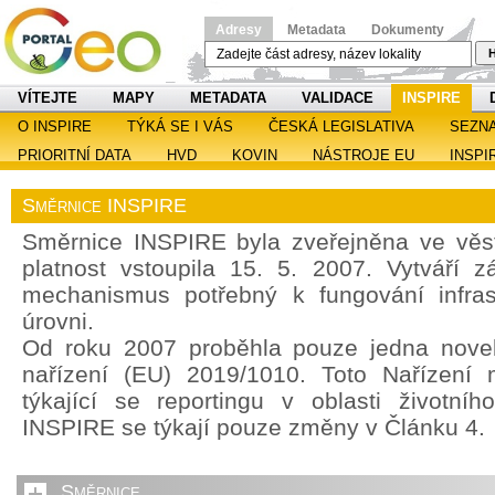
Adresy
Metadata
Dokumenty
H
VÍTEJTE
MAPY
METADATA
VALIDACE
INSPIRE
O INSPIRE
TÝKÁ SE I VÁS
ČESKÁ LEGISLATIVA
SEZN
PRIORITNÍ DATA
HVD
KOVIN
NÁSTROJE EU
INSPI
Směrnice INSPIRE
Směrnice INSPIRE byla zveřejněna ve věst
platnost vstoupila 15. 5. 2007. Vytváří z
mechanismus potřebný k fungování infras
úrovni.
Od roku 2007 proběhla pouze jedna noveli
nařízení (EU) 2019/1010. Toto Nařízení 
týkající se reportingu v oblasti životníh
INSPIRE se týkají pouze změny v Článku 4.
Směrnice