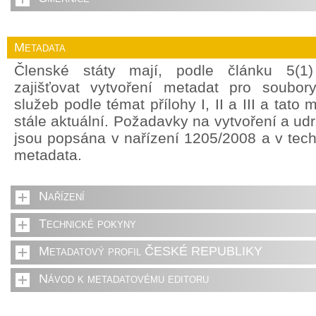
Metadata
Členské státy mají, podle článku 5(1
zajišťovat vytvoření metadat pro soubor
služeb podle témat přílohy I, II a III a tato
stále aktuální. Požadavky na vytvoření a ud
jsou popsána v nařízení 1205/2008 a v tec
metadata.
Nařízení
Technické pokyny
Metadatový profil ČESKÉ REPUBLIKY
Návod k metadatovému editoru