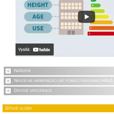
Nařízení
Návod na harmonizaci dat pomocí programu HALE 
Datové specifikace
Síťové služby