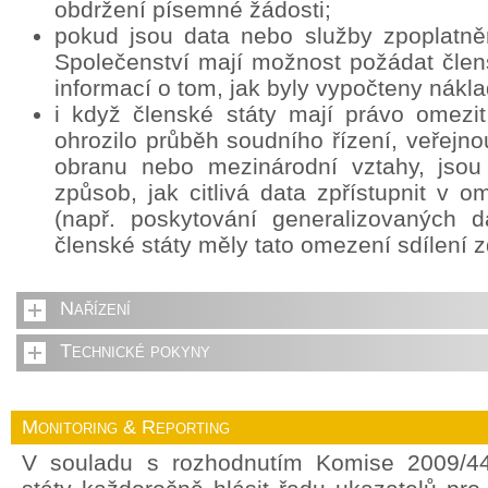
obdržení písemné žádosti;
pokud jsou data nebo služby zpoplatně
Společenství mají možnost požádat člens
informací o tom, jak byly vypočteny nákla
i když členské státy mají právo omezit
ohrozilo průběh soudního řízení, veřejn
obranu nebo mezinárodní vztahy, jsou
způsob, jak citlivá data zpřístupnit v
(např. poskytování generalizovaných d
členské státy měly tato omezení sdílení z
Nařízení
Technické pokyny
Monitoring & Reporting
V souladu s rozhodnutím Komise 2009/44