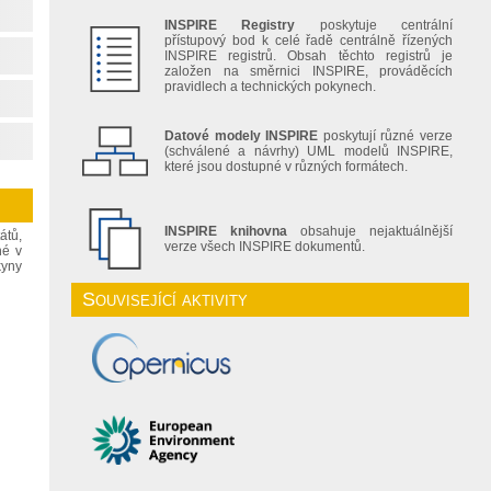
INSPIRE Registry
poskytuje centrální
přístupový bod k celé řadě centrálně řízených
INSPIRE registrů. Obsah těchto registrů je
založen na směrnici INSPIRE, prováděcích
pravidlech a technických pokynech.
Datové modely INSPIRE
poskytují různé verze
(schválené a návrhy) UML modelů INSPIRE,
které jsou dostupné v různých formátech.
INSPIRE knihovna
obsahuje nejaktuálnější
átů,
verze všech INSPIRE dokumentů.
né v
kyny
Související aktivity