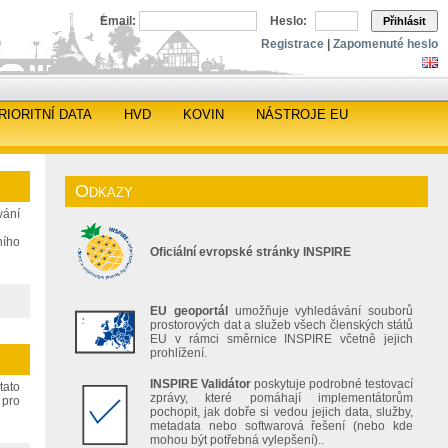
Email:
Heslo:
Přihlásit
Registrace
|
Zapomenuté heslo
RIORITNÍ DATA
HVD
KOVIN
NÁSTROJE EU
Odkazy
vání
ního
Oficiální evropské stránky INSPIRE
EU geoportál
umožňuje vyhledávání souborů
prostorových dat a služeb všech členských států
EU v rámci směrnice INSPIRE včetně jejich
prohlížení.
INSPIRE Validátor
poskytuje podrobné testovací
tato
zprávy, které pomáhají implementátorům
 pro
pochopit, jak dobře si vedou jejich data, služby,
metadata nebo softwarová řešení (nebo kde
mohou být potřebná vylepšení)..