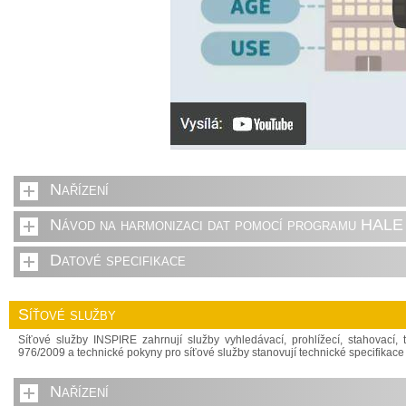
Nařízení
Návod na harmonizaci dat pomocí programu HALE 
Datové specifikace
Síťové služby
Síťové služby INSPIRE zahrnují služby vyhledávací, prohlížecí, stahovací, 
976/2009 a technické pokyny pro síťové služby stanovují technické specifika
Nařízení