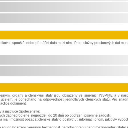
kovat, spouštět nebo přenášet data mezi nimi. Proto služby prostorových dat musí
řejnými orgány a členskými státy jsou obsaženy ve směrnici INSPIRE a v naří
 účelem, je ponecháno na odpovědnosti jednotlivých členských států. Pro snadn
ractice dokument.
 a instituce Společenství;
vých dat neprodleně, nejpozději do 20 dnů po obdržení písemné žádosti;
 mají možnost požádat členské státy o poskytnutí informací o tom, jak byly vypoč
běh soudního řízení, veřejnou bezpečnost, národní obranu nebo mezinárodní vztahy, 