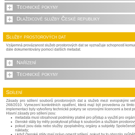
Technické pokyny
Dlaždicové služby České republiky
Služby prostorových dat
Vzájemná provázanost služeb prostorových dat se vyznačuje schopností komuni
dále dokumentovány pomocí dalších metadat.
Nařízení
Technické pokyny
Sdílení
Zásady pro sdílení souborů prostorových dat a služeb mezi evropskými ve
268/2010. Vymezení konkrétních opatření, která mají být provedena za tímto
implementaci byly vytvořeny technické pokyny se vzorovými licencemi a best p
Hlavní zásady pro sdílení jsou:
metadata musí obsahovat podmínky platné pro přístup a využití pro orgány
členské státy by měly poskytovat přístup k souborům a službám prostoro
pokud jsou data nebo služby zpoplatněny, orgány a subjekty Společenství
náklady;
i když členské státy mají právo omezit sdílení, pokud by to ohrozilo prů