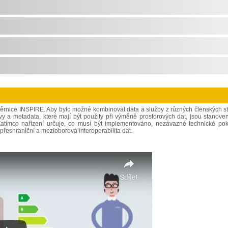
měrnice INSPIRE. Aby bylo možné kombinovat data a služby z různých členských st
vy a metadata, které mají být použity při výměně prostorových dat, jsou stanove
. Zatímco nařízení určuje, co musí být implementováno, nezávazné technické po
přeshraniční a mezioborová interoperabilita dat.