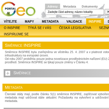
Adresy
Metadata
Dokumenty
H
VÍTEJTE
MAPY
METADATA
VALIDACE
INSPIRE
O INSPIRE
TÝKÁ SE I VÁS
ČESKÁ LEGISLATIVA
SEZN
INSPIRUJME SE
Směrnice INSPIRE
Směrnice INSPIRE byla zveřejněna ve věstníku 25. 4. 2007 a v platnost vsto
infrastruktury na evropské úrovni.
Od roku 2007 proběhla pouze jedna novelizace prostřednictvím nařízení (EU) 20
prostředí. Směrnice INSPIRE se týkají pouze změny v Článku 4.
Směrnice
Metadata
Členské státy mají, podle článku 5(1) směrnice INSPIRE, zajišťovat vytvoření
metadata mají udržovat stále aktuální. Požadavky na vytvoření a udržován
metadata.