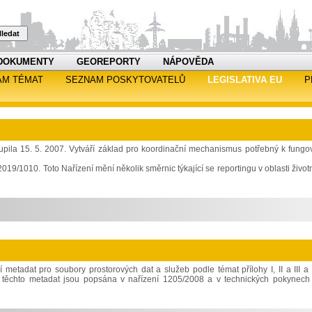
ledat
DOKUMENTY
GEOREPORTY
NÁPOVĚDA
AM TÉMAT
SEZNAM POSKYTOVATELŮ
LEGISLATIVA EU
P
upila 15. 5. 2007. Vytváří základ pro koordinační mechanismus potřebný k fungo
19/1010. Toto Nařízení mění několik směrnic týkající se reportingu v oblasti život
 metadat pro soubory prostorových dat a služeb podle témat přílohy I, II a III a 
í těchto metadat jsou popsána v nařízení 1205/2008 a v technických pokynech