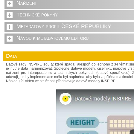
Nařízení
Technické pokyny
Metadatový profil ČESKÉ REPUBLIKY
Návod k metadatovému editoru
Data
Datové sady INSPIRE jsou ty, které spadají alespoň do jednoho z 34 témat s
je nutné data harmonizovat. Společné datové modely, číselníky, mapové vrst
nařízení pro interoperabilitu a technických pokynech (datové specifikace)
udávají, jak by implementace měla být naplněna, aby byla zajištěna maximální 
Následující video ve stručnosti představuje datové modely INSPIRE: