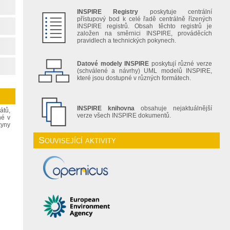
INSPIRE Registry
poskytuje centrální
přístupový bod k celé řadě centrálně řízených
INSPIRE registrů. Obsah těchto registrů je
založen na směrnici INSPIRE, prováděcích
pravidlech a technických pokynech.
Datové modely INSPIRE
poskytují různé verze
(schválené a návrhy) UML modelů INSPIRE,
které jsou dostupné v různých formátech.
INSPIRE knihovna
obsahuje nejaktuálnější
átů,
verze všech INSPIRE dokumentů.
né v
kyny
Související aktivity