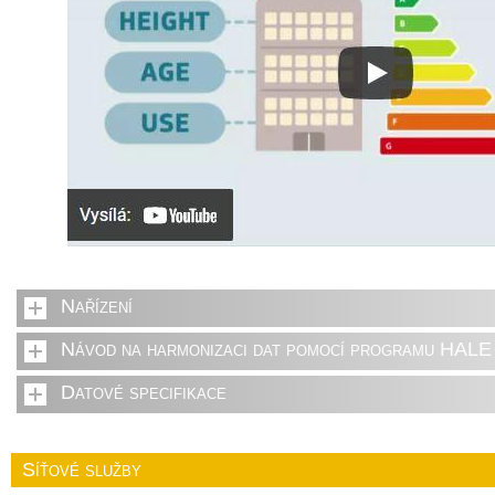
Nařízení
Návod na harmonizaci dat pomocí programu HALE 
Datové specifikace
Síťové služby