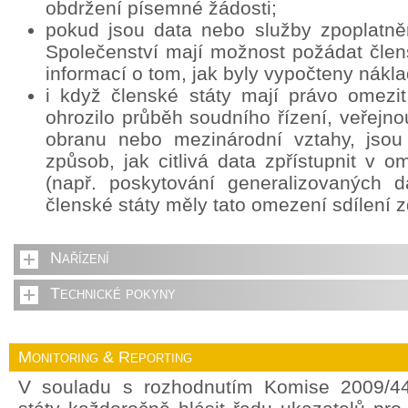
obdržení písemné žádosti;
pokud jsou data nebo služby zpoplatně
Společenství mají možnost požádat člens
informací o tom, jak byly vypočteny nákla
i když členské státy mají právo omezit
ohrozilo průběh soudního řízení, veřejn
obranu nebo mezinárodní vztahy, jsou
způsob, jak citlivá data zpřístupnit v
(např. poskytování generalizovaných d
členské státy měly tato omezení sdílení z
Nařízení
Technické pokyny
Monitoring & Reporting
V souladu s rozhodnutím Komise 2009/44