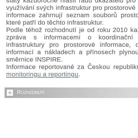
státy každoročně hlásit řadu ukazatelů pro
využívání svých infrastruktur pro prostorové
informace zahrnují seznam souborů prosto
které patří do těchto infrastruktur.
Podle téhož rozhodnutí je od roku 2010 kaž
zpráva s informacemi o koordinační s
infrastruktury pro prostorové informace,
informací a nákladech a přínosech plyno
směrnice INSPIRE.
Informace reportované za Českou republi
monitoringu a reportingu
.
Rozhodnutí