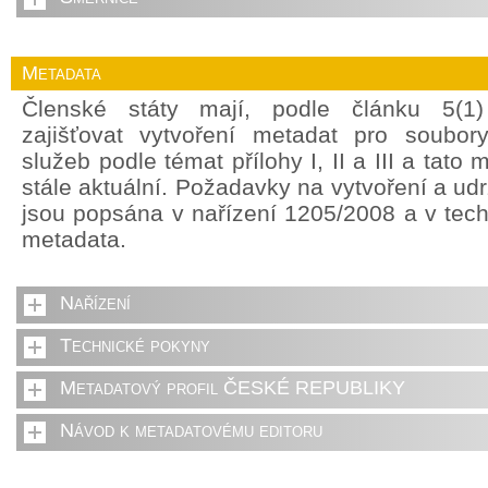
Metadata
Členské státy mají, podle článku 5(1
zajišťovat vytvoření metadat pro soubor
služeb podle témat přílohy I, II a III a tato
stále aktuální. Požadavky na vytvoření a ud
jsou popsána v nařízení 1205/2008 a v tec
metadata.
Nařízení
Technické pokyny
Metadatový profil ČESKÉ REPUBLIKY
Návod k metadatovému editoru