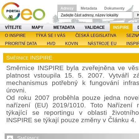
Adresy
Metadata
Dokumenty
H
VÍTEJTE
MAPY
METADATA
VALIDACE
INSPIRE
O INSPIRE
TÝKÁ SE I VÁS
ČESKÁ LEGISLATIVA
SEZN
PRIORITNÍ DATA
HVD
KOVIN
NÁSTROJE EU
INSPI
Směrnice INSPIRE
Směrnice INSPIRE byla zveřejněna ve věst
platnost vstoupila 15. 5. 2007. Vytváří z
mechanismus potřebný k fungování infras
úrovni.
Od roku 2007 proběhla pouze jedna noveli
nařízení (EU) 2019/1010. Toto Nařízení 
týkající se reportingu v oblasti životníh
INSPIRE se týkají pouze změny v Článku 4.
Směrnice