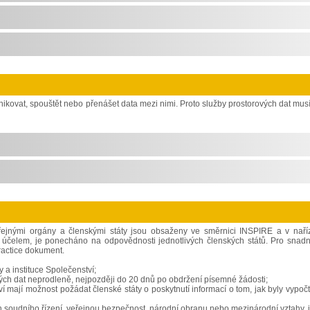
kovat, spouštět nebo přenášet data mezi nimi. Proto služby prostorových dat musí
řejnými orgány a členskými státy jsou obsaženy ve směrnici INSPIRE a v naří
 účelem, je ponecháno na odpovědnosti jednotlivých členských států. Pro snadn
ractice dokument.
 a instituce Společenství;
vých dat neprodleně, nejpozději do 20 dnů po obdržení písemné žádosti;
 mají možnost požádat členské státy o poskytnutí informací o tom, jak byly vypoč
běh soudního řízení, veřejnou bezpečnost, národní obranu nebo mezinárodní vztahy, 