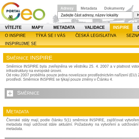
Adresy
Metadata
Dokumenty
H
VÍTEJTE
MAPY
METADATA
VALIDACE
INSPIRE
O INSPIRE
TÝKÁ SE I VÁS
ČESKÁ LEGISLATIVA
SEZN
INSPIRUJME SE
Směrnice INSPIRE
Směrnice INSPIRE byla zveřejněna ve věstníku 25. 4. 2007 a v platnost vsto
infrastruktury na evropské úrovni.
Od roku 2007 proběhla pouze jedna novelizace prostřednictvím nařízení (EU) 20
prostředí. Směrnice INSPIRE se týkají pouze změny v Článku 4.
Směrnice
Metadata
Členské státy mají, podle článku 5(1) směrnice INSPIRE, zajišťovat vytvoření
metadata mají udržovat stále aktuální. Požadavky na vytvoření a udržován
metadata.