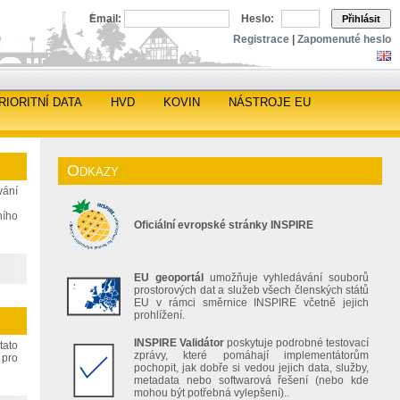
Email:
Heslo:
Přihlásit
Registrace
|
Zapomenuté heslo
RIORITNÍ DATA
HVD
KOVIN
NÁSTROJE EU
Odkazy
vání
ního
Oficiální evropské stránky INSPIRE
EU geoportál
umožňuje vyhledávání souborů
prostorových dat a služeb všech členských států
EU v rámci směrnice INSPIRE včetně jejich
prohlížení.
INSPIRE Validátor
poskytuje podrobné testovací
tato
zprávy, které pomáhají implementátorům
 pro
pochopit, jak dobře si vedou jejich data, služby,
metadata nebo softwarová řešení (nebo kde
mohou být potřebná vylepšení)..