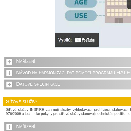
Nařízení
Návod na harmonizaci dat pomocí programu HALE 
Datové specifikace
Síťové služby
Síťové služby INSPIRE zahrnují služby vyhledávací, prohlížecí, stahovací, 
976/2009 a technické pokyny pro síťové služby stanovují technické specifika
Nařízení