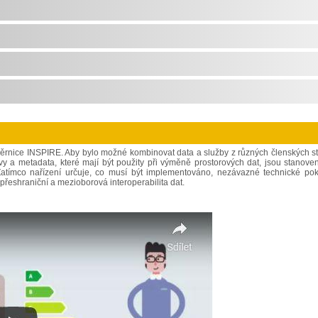
měrnice INSPIRE. Aby bylo možné kombinovat data a služby z různých členských st
vy a metadata, které mají být použity při výměně prostorových dat, jsou stanove
. Zatímco nařízení určuje, co musí být implementováno, nezávazné technické po
přeshraniční a mezioborová interoperabilita dat.