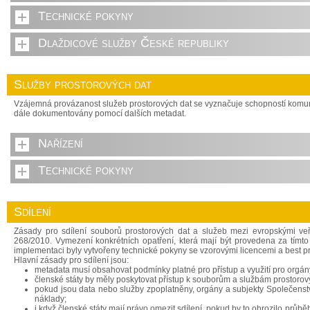
Technické pokyny
Dlaždicové služby České republiky
Služby prostorových dat
Vzájemná provázanost služeb prostorových dat se vyznačuje schopností komuni
dále dokumentovány pomocí dalších metadat.
Nařízení
Technické pokyny
Sdílení
Zásady pro sdílení souborů prostorových dat a služeb mezi evropskými ve
268/2010. Vymezení konkrétních opatření, která mají být provedena za tímto
implementaci byly vytvořeny technické pokyny se vzorovými licencemi a best p
Hlavní zásady pro sdílení jsou:
metadata musí obsahovat podmínky platné pro přístup a využití pro orgány
členské státy by měly poskytovat přístup k souborům a službám prostoro
pokud jsou data nebo služby zpoplatněny, orgány a subjekty Společenství
náklady;
i když členské státy mají právo omezit sdílení, pokud by to ohrozilo prů