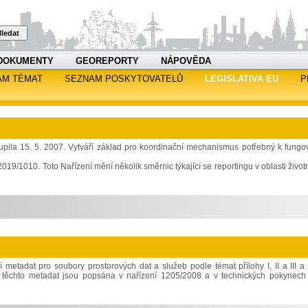
ledat
DOKUMENTY
GEOREPORTY
NÁPOVĚDA
AM TÉMAT
SEZNAM POSKYTOVATELŮ
LEGISLATIVA EU
P
upila 15. 5. 2007. Vytváří základ pro koordinační mechanismus potřebný k fungo
19/1010. Toto Nařízení mění několik směrnic týkající se reportingu v oblasti život
 metadat pro soubory prostorových dat a služeb podle témat přílohy I, II a III a 
í těchto metadat jsou popsána v nařízení 1205/2008 a v technických pokynech