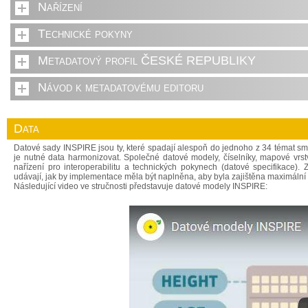
Nařízení
Technické pokyny
Metadatový profil ČESKÉ REPUBLIKY
Návod k metadatovému editoru
Data
Datové sady INSPIRE jsou ty, které spadají alespoň do jednoho z 34 témat s
je nutné data harmonizovat. Společné datové modely, číselníky, mapové vrst
nařízení pro interoperabilitu a technických pokynech (datové specifikace)
udávají, jak by implementace měla být naplněna, aby byla zajištěna maximální 
Následující video ve stručnosti představuje datové modely INSPIRE: