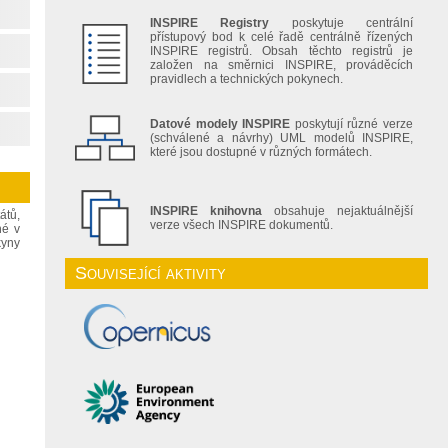
INSPIRE Registry
poskytuje centrální
přístupový bod k celé řadě centrálně řízených
INSPIRE registrů. Obsah těchto registrů je
založen na směrnici INSPIRE, prováděcích
pravidlech a technických pokynech.
Datové modely INSPIRE
poskytují různé verze
(schválené a návrhy) UML modelů INSPIRE,
které jsou dostupné v různých formátech.
INSPIRE knihovna
obsahuje nejaktuálnější
átů,
verze všech INSPIRE dokumentů.
né v
kyny
Související aktivity