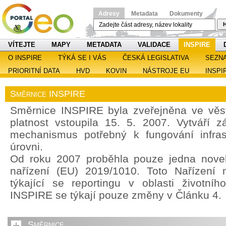
Adresy
Metadata
Dokumenty
H
VÍTEJTE
MAPY
METADATA
VALIDACE
INSPIRE
O INSPIRE
TÝKÁ SE I VÁS
ČESKÁ LEGISLATIVA
SEZN
PRIORITNÍ DATA
HVD
KOVIN
NÁSTROJE EU
INSPI
Směrnice INSPIRE
Směrnice INSPIRE byla zveřejněna ve věst
platnost vstoupila 15. 5. 2007. Vytváří z
mechanismus potřebný k fungování infras
úrovni.
Od roku 2007 proběhla pouze jedna noveli
nařízení (EU) 2019/1010. Toto Nařízení 
týkající se reportingu v oblasti životníh
INSPIRE se týkají pouze změny v Článku 4.
Směrnice