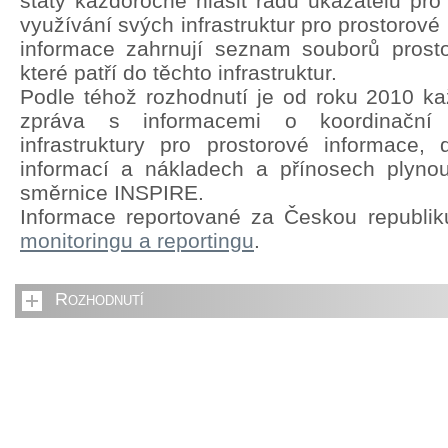
státy každoročně hlásit řadu ukazatelů pro
využívání svých infrastruktur pro prostorové
informace zahrnují seznam souborů prosto
které patří do těchto infrastruktur.
Podle téhož rozhodnutí je od roku 2010 kaž
zpráva s informacemi o koordinační s
infrastruktury pro prostorové informace,
informací a nákladech a přínosech plyno
směrnice INSPIRE.
Informace reportované za Českou republi
monitoringu a reportingu
.
Rozhodnutí