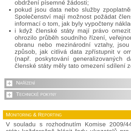
obdržení písemné žádosti;
pokud jsou data nebo služby zpoplatně
Společenství mají možnost požádat člens
informací o tom, jak byly vypočteny nákla
i když členské státy mají právo omezit
ohrozilo průběh soudního řízení, veřejn
obranu nebo mezinárodní vztahy, jsou
způsob, jak citlivá data zpřístupnit v
(např. poskytování generalizovaných d
členské státy měly tato omezení sdílení z
Nařízení
Technické pokyny
Monitoring & Reporting
V souladu s rozhodnutím Komise 2009/44