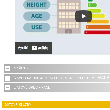
Nařízení
Návod na harmonizaci dat pomocí programu HALE 
Datové specifikace
Síťové služby