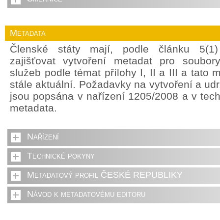
Metadata
Členské státy mají, podle článku 5(1
zajišťovat vytvoření metadat pro soubor
služeb podle témat přílohy I, II a III a tato
stále aktuální. Požadavky na vytvoření a ud
jsou popsána v nařízení 1205/2008 a v tec
metadata.
Nařízení
Technické pokyny
Metadatový profil ČESKÉ REPUBLIKY
Návod k metadatovému editoru