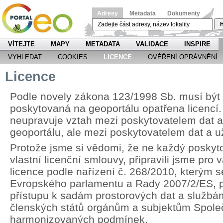
Adresy
Metadata
Dokumenty
H
VÍTEJTE
MAPY
METADATA
VALIDACE
INSPIRE
VYHLEDAT
COOKIES
LICENCE
OVĚŘENÍ OPRÁVNĚNÍ
Licence
Podle novely zákona 123/1998 Sb. musí být
poskytovaná na geoportálu opatřena licencí.
neupravuje vztah mezi poskytovatelem dat 
geoportálu, ale mezi poskytovatelem dat a u
Protože jsme si vědomi, že ne každý poskyt
vlastní licenční smlouvy, připravili jsme pr
licence podle nařízení č. 268/2010, kterým 
Evropského parlamentu a Rady 2007/2/ES, p
přístupu k sadám prostorových dat a službá
členských států orgánům a subjektům Spole
harmonizovaných podmínek.