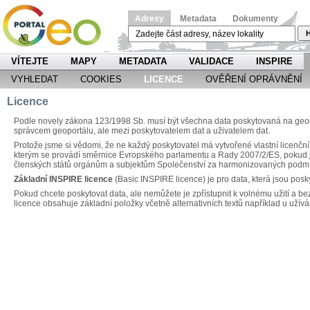
Adresy
Metadata
Dokumenty
H
VÍTEJTE
MAPY
METADATA
VALIDACE
INSPIRE
VYHLEDAT
COOKIES
LICENCE
OVĚŘENÍ OPRÁVNĚNÍ
Licence
Podle novely zákona 123/1998 Sb. musí být všechna data poskytovaná na geopo
správcem geoportálu, ale mezi poskytovatelem dat a uživatelem dat.
Protože jsme si vědomi, že ne každý poskytovatel má vytvořené vlastní licenční
kterým se provádí směrnice Evropského parlamentu a Rady 2007/2/ES, pokud jd
členských států orgánům a subjektům Společenství za harmonizovaných podm
Základní INSPIRE licence
(Basic INSPIRE licence) je pro data, která jsou posk
Pokud chcete poskytovat data, ale nemůžete je zpřístupnit k volnému užití a be
licence obsahuje základní položky včetně alternativních textů například u užívá