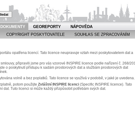
ledat
DOKUMENTY
GEOREPORTY
NÁPOVĚDA
COPYRIGHT POSKYTOVATELE
SOUHLAS SE ZPRACOVÁNÍM
rtálu opatřena licencí. Tato licence neupravuje vztah mezi poskytovatelem dat a
 smlouvy, připravili jsme pro vás vzorové INSPIRE licence podle nařízení č. 268/20
e o poskytnutí přístupu k sadám prostorových dat a službám prostorových dat
ínek.
ytována volně a bez poplatků. Tato licence se využívá v podobě, v jaké je uvedena.
zplatně, potom použijte
Zvláštní INSPIRE licenci
(Specific INSPIRE licence). Tato
ní dat. Tuto licenci si může každý přizpůsobit potřebám svých dat.