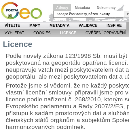
Adresy
Metadata
Dokumenty
H
VÍTEJTE
MAPY
METADATA
VALIDACE
INSPIRE
VYHLEDAT
COOKIES
LICENCE
OVĚŘENÍ OPRÁVNĚNÍ
Licence
Podle novely zákona 123/1998 Sb. musí být
poskytovaná na geoportálu opatřena licencí.
neupravuje vztah mezi poskytovatelem dat 
geoportálu, ale mezi poskytovatelem dat a u
Protože jsme si vědomi, že ne každý poskyt
vlastní licenční smlouvy, připravili jsme pr
licence podle nařízení č. 268/2010, kterým 
Evropského parlamentu a Rady 2007/2/ES, p
přístupu k sadám prostorových dat a službá
členských států orgánům a subjektům Spole
harmonizovaných podmínek.