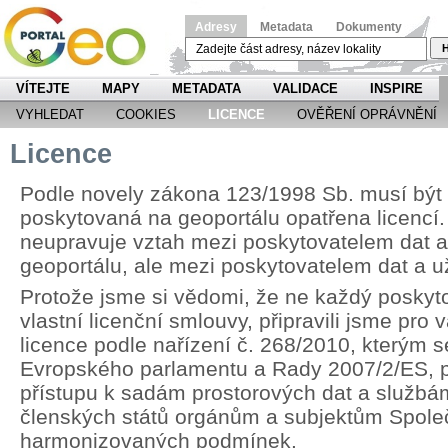
Adresy
Metadata
Dokumenty
H
VÍTEJTE
MAPY
METADATA
VALIDACE
INSPIRE
VYHLEDAT
COOKIES
LICENCE
OVĚŘENÍ OPRÁVNĚNÍ
Licence
Podle novely zákona 123/1998 Sb. musí být
poskytovaná na geoportálu opatřena licencí.
neupravuje vztah mezi poskytovatelem dat 
geoportálu, ale mezi poskytovatelem dat a u
Protože jsme si vědomi, že ne každý poskyt
vlastní licenční smlouvy, připravili jsme pr
licence podle nařízení č. 268/2010, kterým 
Evropského parlamentu a Rady 2007/2/ES, p
přístupu k sadám prostorových dat a službá
členských států orgánům a subjektům Spole
harmonizovaných podmínek.