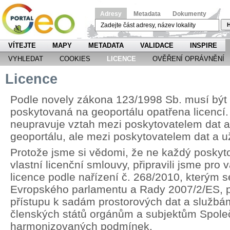
Adresy
Metadata
Dokumenty
H
VÍTEJTE
MAPY
METADATA
VALIDACE
INSPIRE
VYHLEDAT
COOKIES
LICENCE
OVĚŘENÍ OPRÁVNĚNÍ
Licence
Podle novely zákona 123/1998 Sb. musí být
poskytovaná na geoportálu opatřena licencí.
neupravuje vztah mezi poskytovatelem dat 
geoportálu, ale mezi poskytovatelem dat a u
Protože jsme si vědomi, že ne každý poskyt
vlastní licenční smlouvy, připravili jsme pr
licence podle nařízení č. 268/2010, kterým 
Evropského parlamentu a Rady 2007/2/ES, p
přístupu k sadám prostorových dat a službá
členských států orgánům a subjektům Spole
harmonizovaných podmínek.