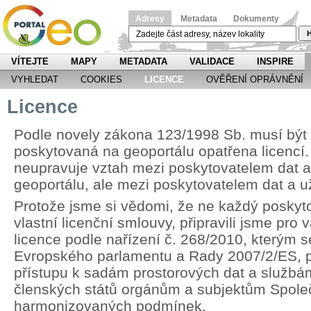
Adresy
Metadata
Dokumenty
H
VÍTEJTE
MAPY
METADATA
VALIDACE
INSPIRE
VYHLEDAT
COOKIES
LICENCE
OVĚŘENÍ OPRÁVNĚNÍ
Licence
Podle novely zákona 123/1998 Sb. musí být
poskytovaná na geoportálu opatřena licencí.
neupravuje vztah mezi poskytovatelem dat 
geoportálu, ale mezi poskytovatelem dat a u
Protože jsme si vědomi, že ne každý poskyt
vlastní licenční smlouvy, připravili jsme pr
licence podle nařízení č. 268/2010, kterým 
Evropského parlamentu a Rady 2007/2/ES, p
přístupu k sadám prostorových dat a službá
členských států orgánům a subjektům Spole
harmonizovaných podmínek.