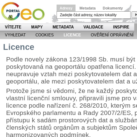
Adresy
Metadata
Dokumenty
H
VÍTEJTE
MAPY
METADATA
VALIDACE
INSPIRE
VYHLEDAT
COOKIES
LICENCE
OVĚŘENÍ OPRÁVNĚNÍ
Licence
Podle novely zákona 123/1998 Sb. musí být
poskytovaná na geoportálu opatřena licencí.
neupravuje vztah mezi poskytovatelem dat 
geoportálu, ale mezi poskytovatelem dat a u
Protože jsme si vědomi, že ne každý poskyt
vlastní licenční smlouvy, připravili jsme pr
licence podle nařízení č. 268/2010, kterým 
Evropského parlamentu a Rady 2007/2/ES, p
přístupu k sadám prostorových dat a službá
členských států orgánům a subjektům Spole
harmonizovaných podmínek.