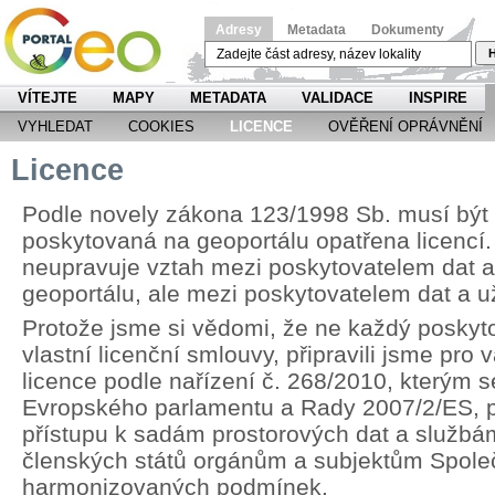
Adresy
Metadata
Dokumenty
H
VÍTEJTE
MAPY
METADATA
VALIDACE
INSPIRE
VYHLEDAT
COOKIES
LICENCE
OVĚŘENÍ OPRÁVNĚNÍ
Licence
Podle novely zákona 123/1998 Sb. musí být
poskytovaná na geoportálu opatřena licencí.
neupravuje vztah mezi poskytovatelem dat 
geoportálu, ale mezi poskytovatelem dat a u
Protože jsme si vědomi, že ne každý poskyt
vlastní licenční smlouvy, připravili jsme pr
licence podle nařízení č. 268/2010, kterým 
Evropského parlamentu a Rady 2007/2/ES, p
přístupu k sadám prostorových dat a službá
členských států orgánům a subjektům Spole
harmonizovaných podmínek.