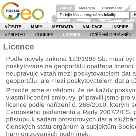
Adresy
Metadata
Dokumenty
H
VÍTEJTE
MAPY
METADATA
VALIDACE
INSPIRE
VYHLEDAT
COOKIES
LICENCE
OVĚŘENÍ OPRÁVNĚNÍ
Licence
Podle novely zákona 123/1998 Sb. musí být
poskytovaná na geoportálu opatřena licencí.
neupravuje vztah mezi poskytovatelem dat 
geoportálu, ale mezi poskytovatelem dat a u
Protože jsme si vědomi, že ne každý poskyt
vlastní licenční smlouvy, připravili jsme pr
licence podle nařízení č. 268/2010, kterým 
Evropského parlamentu a Rady 2007/2/ES, p
přístupu k sadám prostorových dat a službá
členských států orgánům a subjektům Spole
harmonizovaných podmínek.