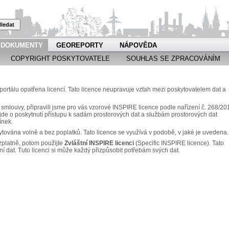
ledat
DOKUMENTY
GEOREPORTY
NÁPOVĚDA
COPYRIGHT POSKYTOVATELE
SOUHLAS SE ZPRACOVÁNÍM
rtálu opatřena licencí. Tato licence neupravuje vztah mezi poskytovatelem dat a
 smlouvy, připravili jsme pro vás vzorové INSPIRE licence podle nařízení č. 268/20
e o poskytnutí přístupu k sadám prostorových dat a službám prostorových dat
ínek.
ytována volně a bez poplatků. Tato licence se využívá v podobě, v jaké je uvedena.
zplatně, potom použijte
Zvláštní INSPIRE licenci
(Specific INSPIRE licence). Tato
ní dat. Tuto licenci si může každý přizpůsobit potřebám svých dat.