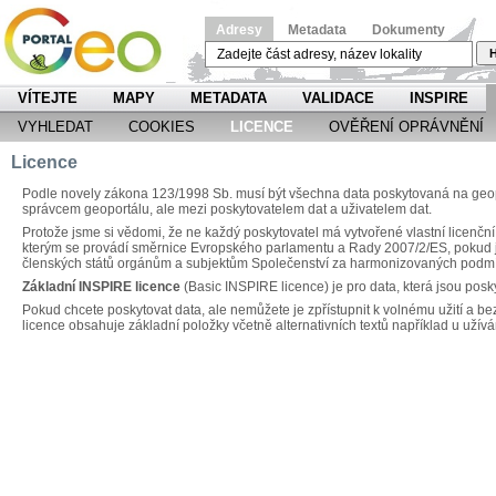
Adresy
Metadata
Dokumenty
H
VÍTEJTE
MAPY
METADATA
VALIDACE
INSPIRE
VYHLEDAT
COOKIES
LICENCE
OVĚŘENÍ OPRÁVNĚNÍ
Licence
Podle novely zákona 123/1998 Sb. musí být všechna data poskytovaná na geopo
správcem geoportálu, ale mezi poskytovatelem dat a uživatelem dat.
Protože jsme si vědomi, že ne každý poskytovatel má vytvořené vlastní licenční
kterým se provádí směrnice Evropského parlamentu a Rady 2007/2/ES, pokud jd
členských států orgánům a subjektům Společenství za harmonizovaných podm
Základní INSPIRE licence
(Basic INSPIRE licence) je pro data, která jsou posk
Pokud chcete poskytovat data, ale nemůžete je zpřístupnit k volnému užití a be
licence obsahuje základní položky včetně alternativních textů například u užívá