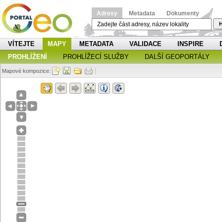
Adresy
Metadata
Dokumenty
H
VÍTEJTE
MAPY
METADATA
VALIDACE
INSPIRE
PROHLÍŽENÍ
PROHLÍŽECÍ SLUŽBY
DALŠÍ GEOPORTÁLY
Mapové kompozice: