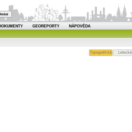
ledat
DOKUMENTY
GEOREPORTY
NÁPOVĚDA
Topografická
Letecká