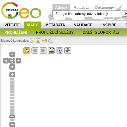
Adresy
Metadata
Dokumenty
H
VÍTEJTE
MAPY
METADATA
VALIDACE
INSPIRE
PROHLÍŽENÍ
PROHLÍŽECÍ SLUŽBY
DALŠÍ GEOPORTÁLY
Mapové kompozice: