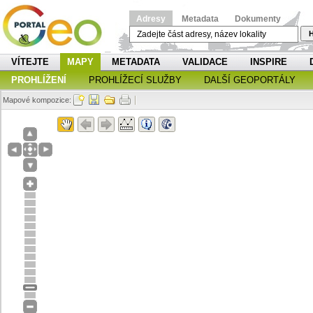
Adresy
Metadata
Dokumenty
H
VÍTEJTE
MAPY
METADATA
VALIDACE
INSPIRE
PROHLÍŽENÍ
PROHLÍŽECÍ SLUŽBY
DALŠÍ GEOPORTÁLY
Mapové kompozice: