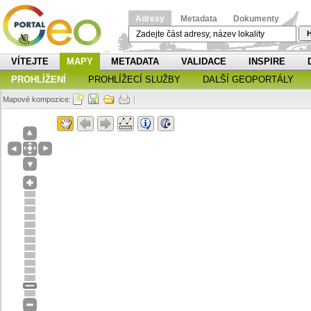
Adresy
Metadata
Dokumenty
H
VÍTEJTE
MAPY
METADATA
VALIDACE
INSPIRE
PROHLÍŽENÍ
PROHLÍŽECÍ SLUŽBY
DALŠÍ GEOPORTÁLY
Mapové kompozice: