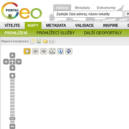
Adresy
Metadata
Dokumenty
H
VÍTEJTE
MAPY
METADATA
VALIDACE
INSPIRE
PROHLÍŽENÍ
PROHLÍŽECÍ SLUŽBY
DALŠÍ GEOPORTÁLY
Mapové kompozice: